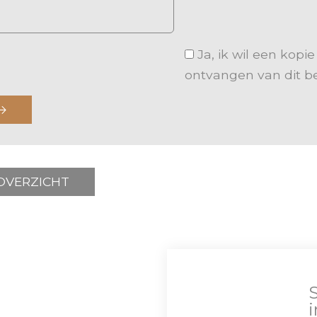
Bedrijfsnaam
Ja, ik wil een kopie
ontvangen van dit be
OVERZICHT
S
i