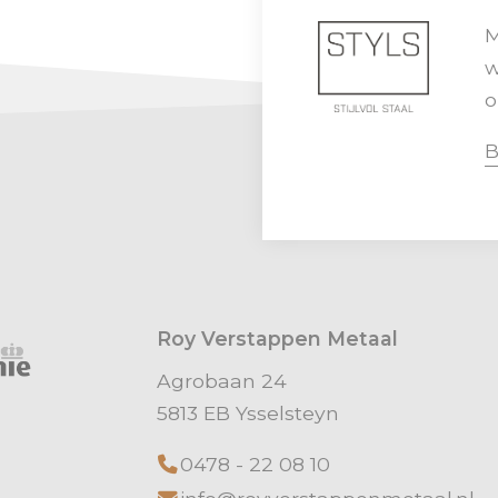
M
w
o
B
Roy Verstappen Metaal
Agrobaan 24
5813 EB Ysselsteyn
0478 - 22 08 10