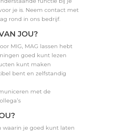
nderstaande functie bij je
s voor je is. Neem contact met
ag rond in ons bedrijf.
VAN JOU?
 voor MIG, MAG lassen hebt
eningen goed kunt lezen
ducten kunt maken
xibel bent en zelfstandig
mmuniceren met de
ollega’s
JOU?
 waarin je goed kunt laten