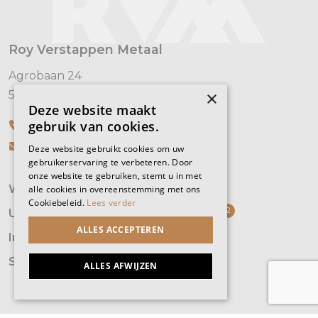
Roy Verstappen Metaal
Agrobaan 24
×
5813 EB Ysselsteyn
Deze website maakt
gebruik van cookies.
0478 - 22 08 10
info@royverstappenmetaal.nl
Deze website gebruikt cookies om uw
gebruikerservaring te verbeteren. Door
onze website te gebruiken, stemt u in met
Woningen
alle cookies in overeenstemming met ons
Expertises
Cookiebeleid.
Lees verder
2
Utiliteit
Vacatures
ALLES ACCEPTEREN
Interieur
Contact
Speciaal constructies
ALLES AFWIJZEN