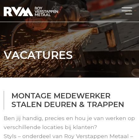
VACATURES
MONTAGE MEDEWERKER
STALEN DEUREN & TRAPPEN
Ben jij handig, precies en hou je van werken op
verschillende locaties bij klanten?
Styls
– onderdeel van Roy Verstappen Metaal –